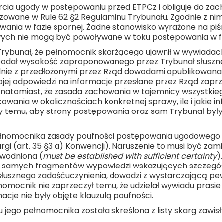
rcia ugody w postępowaniu przed ETPCz i obliguje do za
zowane w Rule 62 §2 Regulaminu Trybunału. Zgodnie z n
nia w fazie spornej. Żadne stanowisko wyrażone na piśmie
wych nie mogą być powoływane w toku postępowania w fa
rybunał, że pełnomocnik skarżącego ujawnił w wywiadach 
odał wysokość zaproponowanego przez Trybunał słuszn
odnie z przedłożonymi przez Rząd dowodami opublikowana 
ej odpowiedzi na informacje przesłane przez Rząd zaprzec
ł natomiast, że zasada zachowania w tajemnicy wszystkie
kowania w okolicznościach konkretnej sprawy, ile i jakie i
y temu, aby strony postępowania oraz sam Trybunał były
pełnomocnika zasady poufności postępowania ugodowego je
rgi (art. 35 §3 a) Konwencji). Naruszenie to musi być z
owodniona (
must be established with sufficient certainty
)
 tych samych fragmentów wypowiedzi wskazujących szcze
sznego zadośćuczynienia, dowodzi z wystarczającą pewn
łnomocnik nie zaprzeczył temu, że udzielał wywiadu prasie
cje nie były objęte klauzulą poufności.
jego pełnomocnika została skreślona z listy skarg zawis