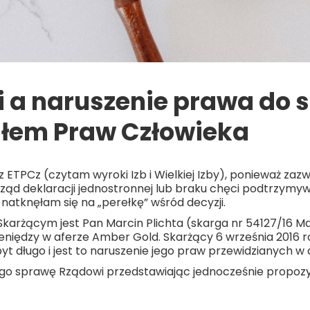
 a naruszenie prawa do s
łem Praw Człowieka
ETPCz (czytam wyroki Izb i Wielkiej Izby), ponieważ zazw
ząd deklaracji jednostronnej lub braku chęci podtrzymyw
atknęłam się na „perełkę” wśród decyzji.
arżącym jest Pan Marcin Plichta (skarga nr 54127/16 Marc
pieniędzy w aferze Amber Gold. Skarżący 6 września 2016
t długo i jest to naruszenie jego praw przewidzianych w a
ego sprawę Rządowi przedstawiając jednocześnie propozy