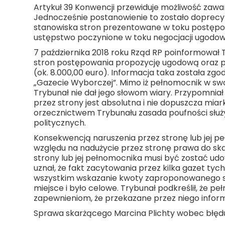
Artykuł 39 Konwencji przewiduje możliwość zawa
Jednocześnie postanowienie to zostało doprecy
stanowiska stron prezentowane w toku postępowa
ustępstwo poczynione w toku negocjacji ugodo
7 października 2018 roku Rząd RP poinformował T
stron postępowania propozycję ugodową oraz p
(ok. 8.000,00 euro). Informacja taka została zg
„Gazecie Wyborczej”. Mimo iż pełnomocnik w swoj
Trybunał nie dał jego słowom wiary. Przypomnia
przez strony jest absolutna i nie dopuszcza miar
orzecznictwem Trybunału zasada poufności służ
politycznych.
Konsekwencją naruszenia przez stronę lub jej 
względu na nadużycie przez stronę prawa do ska
strony lub jej pełnomocnika musi być zostać ud
uznał, że fakt zacytowania przez kilka gazet
wszystkim wskazanie kwoty zaproponowanego słu
miejsce i było celowe. Trybunał podkreślił, że pe
zapewnieniom, że przekazane przez niego informa
Sprawa skarżącego Marcina Plichty wobec błędu 