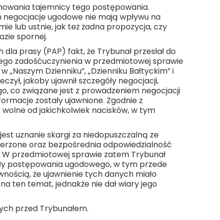
chowania tajemnicy tego postępowania.
im negocjacje ugodowe nie mają wpływu na
 lub ustnie, jak też żadna propozycja, czy
zie spornej.
dla prasy (PAP) fakt, że Trybunał przesłał do
ego zadośćuczynienia w przedmiotowej sprawie
w „Naszym Dzienniku”, „Dzienniku Bałtyckim” i
zył, jakoby ujawnił szczegóły negocjacji,
go, co związane jest z prowadzeniem negocjacji
nformacje zostały ujawnione. Zgodnie z
 wolne od jakichkolwiek nacisków, w tym
st uznanie skargi za niedopuszczalną ze
amierzone oraz bezpośrednia odpowiedzialność
. W przedmiotowej sprawie zatem Trybunał
góły postępowania ugodowego, w tym przede
ością, że ujawnienie tych danych miało
 na ten temat, jednakże nie dał wiary jego
łych przed Trybunałem.