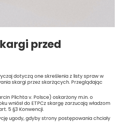
kargi przed
yczaj dotyczą one skreślenia z listy spraw w
ania skargi przez skarżących. Przeglądając
in Plichta v. Polsce) oskarżony m.in. o
 roku wniósł do ETPCz skargę zarzucają władzom
rt. 5 §3 Konwencji.
cję ugody, gdyby strony postępowania chciały