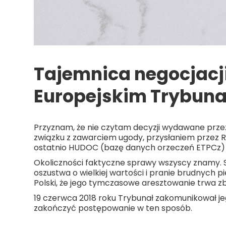
Tajemnica negocjacji
Europejskim Trybuna
Przyznam, że nie czytam decyzji wydawane przez 
związku z zawarciem ugody, przysłaniem przez R
ostatnio HUDOC (bazę danych orzeczeń ETPCz) n
Okoliczności faktyczne sprawy wszyscy znamy. Sk
oszustwa o wielkiej wartości i pranie brudnych 
Polski, że jego tymczasowe aresztowanie trwa zby
19 czerwca 2018 roku Trybunał zakomunikował j
zakończyć postępowanie w ten sposób.