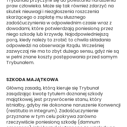
Trybunału przyczynił się do powstania naruszenia
praw człowieka. Może się tak również zdarzyć na
skutek nieuwagi i niezgłoszenia roszczenia
skarżącego o zapłatę mu słusznego
zadośćuczynienia w odpowiednim czasie wraz z
dowodami, które potwierdzają poniesioną przez
niego szkodę lub krzywdę. Najodpowiedniejszą
porą, kiedy należy to zrobić to chwila składania
odpowiedzi na obserwacje Rządu. Wcześniej
zazwyczaj nie ma to zbyt dużego sensu, gdyż nie są
w pełni znane koszty postępowania przed samym
Trybunałem.
SZKODA MAJĄTKOWA
Główną zasadą, którą kieruje się Trybunał
zasądzając kwotę tytułem doznanej szkody
majątkowej, jest przywrócenie stanu, który
istniałby, gdyby nie dokonane naruszenie Konwencji
(restitutio in integrum). Zadośćuczynienie
przyznane w tym celu pokrywa zarówno
rzeczywiście poniesioną szkodę (damnum