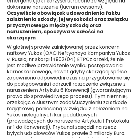
emergens), jak i korzyści utracone ze względu na
dokonane naruszenie (lucrum cessans).
Oczywiście obowiązek udowodnienia faktu
zaistnienia szkody, jej wysokości oraz związku
przyczynowego między szkodą oraz
naruszeniem, spoczywa w całości na
skarżącym
.
W głośnej sprawie zainicjowanej przez koncern
naftowy Yukos (OAO Neftyanaya Kompaniya Yukos
v. Russia, nr skargi 14902/04) ETPCz orzekł, że nie
jest możliwe przewidzenie wyniku postępowania
karnoskarbowego, nawet gdyby skarżącej spółce
zapewniono odpowiedni czas na przygotowanie się
do postępowania i odrzucił roszczenia związane z
naruszeniem Artykułu 6 Konwencji (gwarantującym
prawo do sprawiedliwego procesu). Tym niemniej,
orzekając o słusznym zadośćuczynieniu za szkodę
majątkową poniesioną w związku z nałożeniem na
Yukos nielegalnych kar podatkowych
(prowadzących do naruszenia Artykułu 1 Protokołu
nr 1 do Konwencji), Trybunał zasądził na rzecz
byłych udziałowców Yukos prawie 2 miliardy Euro.