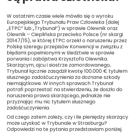
W ostatnim czasie wiele mówiło się o wyroku
Europejskiego Trybunału Praw Człowieka (dalej
„ETPC” lub „Trybunał”) w sprawie Olewnik oraz
Olewnik – Cieplińska przeciwko Polsce (nr skargi
20147/15), w której ETPC orzekł o naruszeniu przez
Polskę szeregu przepisów Konwencji w związku z
błędami popełnionymi w śledztwie w sprawie
porwania i zabójstwa Krzysztofa Olewnika.
Skarżącym, ojcu i siostrze zamordowanego,
Trybunał łącznie zasądził kwotę 100.000 € tytułem
słusznego zadośćuczynienia za doznane szkody
niemajątkowe. W innych sprawach Trybunał
potrafi poprzestać na stwierdzeniu, że doszło do
naruszenia prawa skarżącego, jednakże nie
przyznając mu nic tytułem słusznego
zadośćuczynienia.
Od czego zatem zależy, czy i ile pieniędzy skarżący
może uzyskać w Trybunale w Strasburgu?
Odpowiedzi na te pytania przedstawiam poniżej.