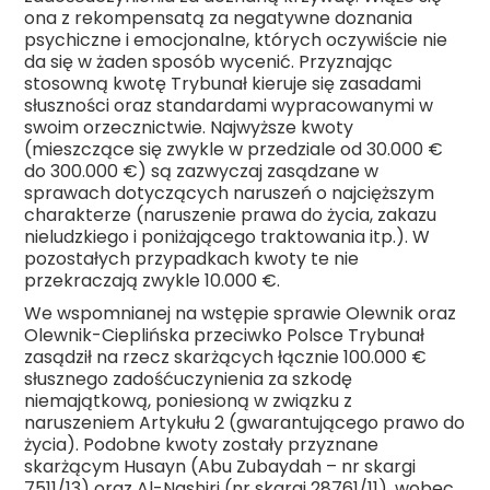
ona z rekompensatą za negatywne doznania
psychiczne i emocjonalne, których oczywiście nie
da się w żaden sposób wycenić. Przyznając
stosowną kwotę Trybunał kieruje się zasadami
słuszności oraz standardami wypracowanymi w
swoim orzecznictwie. Najwyższe kwoty
(mieszczące się zwykle w przedziale od 30.000 €
do 300.000 €) są zazwyczaj zasądzane w
sprawach dotyczących naruszeń o najcięższym
charakterze (naruszenie prawa do życia, zakazu
nieludzkiego i poniżającego traktowania itp.). W
pozostałych przypadkach kwoty te nie
przekraczają zwykle 10.000 €.
We wspomnianej na wstępie sprawie Olewnik oraz
Olewnik-Cieplińska przeciwko Polsce Trybunał
zasądził na rzecz skarżących łącznie 100.000 €
słusznego zadośćuczynienia za szkodę
niemajątkową, poniesioną w związku z
naruszeniem Artykułu 2 (gwarantującego prawo do
życia). Podobne kwoty zostały przyznane
skarżącym Husayn (Abu Zubaydah – nr skargi
7511/13) oraz Al-Nashiri (nr skargi 28761/11), wobec