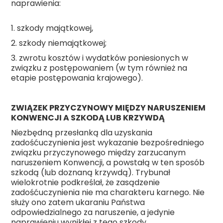
naprawienia:
1. szkody majątkowej,
2. szkody niemajątkowej;
3. zwrotu kosztów i wydatków poniesionych w
związku z postępowaniem (w tym również na
etapie postępowania krajowego).
ZWIĄZEK PRZYCZYNOWY MIĘDZY NARUSZENIEM
KONWENCJI A SZKODĄ LUB KRZYWDĄ
Niezbędną przesłanką dla uzyskania
zadośćuczynienia jest wykazanie bezpośredniego
związku przyczynowego między zarzucanym
naruszeniem Konwencji, a powstałą w ten sposób
szkodą (lub doznaną krzywdą). Trybunał
wielokrotnie podkreślał, że zasądzenie
zadośćuczynienia nie ma charakteru karnego. Nie
służy ono zatem ukaraniu Państwa
odpowiedzialnego za naruszenie, a jedynie
naprawieniu wynikłej z tego szkody.