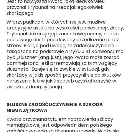
Jest to najwyższa kwota, jaką kiedykolwiek
przyznał Trybunał na rzecz jakiegokolwiek
skarżącego.
W przypadkach, w których nie jest możliwe
precyzyjne ustalenie wysokości poniesionej szkody,
Trybunał dokonuje jej szacunkowej oceny, biorąc
pod uwagę dostępne dowody przedłożone przez
strony. Biorąc pod uwagę, że zadośćuczynienie
zasądzone na podstawie Artykułu 41 Konwencji ma
być „słuszne” (ang. just), jego kwota może zostać
pomniejszona, jeśli przemawiają za tym względy
słuszności. Dzieje się to zwykle w sytuacji, gdy
skarżący w jakiś sposób przyczynił się do skutków
naruszenia lub w jakiś sposób uzyskał korzyść w
związku z daną sytuacją.
SŁUSZNE ZADOŚĆUCZYNIENIE A SZKODA
NIEMAJĄTKOWA
Kwota przyznana tytułem naprawienia szkody
niemajątkowej jest odpowiednikiem polskiego
zadośćuczynienia za doznaną krzywdę. Wiąże się